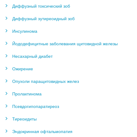
Диффузный токсический зоб
Диффузный эутиреоидный зоб
Инсулинома
Йододефицитные заболевания щитовидной железы
Несахарный диабет
Ожирение
Опухоли паращитовидных желез
Пролактинома
Псевдогипопаратиреоз
Тиреоидиты
Эндокринная офтальмопатия