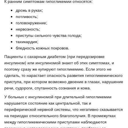
К ранним симптомам гипогликемии относятся:
дрожь в руках;
потливость;
головокружение;
нервозность;
приступы сильного чувства голода;
тахикардия;
бледность кожных покровов.
Пациенты с сахарным диабетом (при передозировке
инсулином) или инсулиномой знают об этих симптомах, и
поэтому сразу же купируют гипогликемию. Если этого не
сделать, то нарастает опасность развития гипогликемического
приступа, при котором возможно двоение в глазах, нарушение
речи, судороги, спутанность сознания и кома.
У больных с инсулиномой при длительной гипогликемии
нарушается состояние как центральной, так и
периферической нервной системы, что негативно сказывается
на периодах относительного благополучия. В промежутках
между гипогликемическими приступами наблюдаются
временные неврологические симптомы, проблемы со