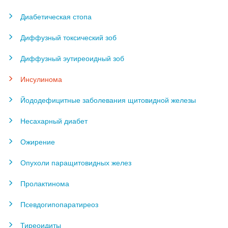
Диабетическая стопа
Диффузный токсический зоб
Диффузный эутиреоидный зоб
Инсулинома
Йододефицитные заболевания щитовидной железы
Несахарный диабет
Ожирение
Опухоли паращитовидных желез
Пролактинома
Псевдогипопаратиреоз
Тиреоидиты