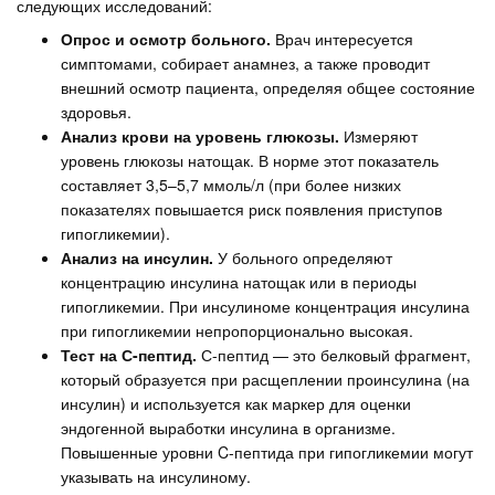
следующих исследований:
Опрос и осмотр больного.
Врач интересуется
симптомами, собирает анамнез, а также проводит
внешний осмотр пациента, определяя общее состояние
здоровья.
Анализ крови на уровень глюкозы.
Измеряют
уровень глюкозы натощак. В норме этот показатель
составляет 3,5–5,7 ммоль/л (при более низких
показателях повышается риск появления приступов
гипогликемии).
Анализ на инсулин.
У больного определяют
концентрацию инсулина натощак или в периоды
гипогликемии. При инсулиноме концентрация инсулина
при гипогликемии непропорционально высокая.
Тест на С-пептид.
С-пептид — это белковый фрагмент,
который образуется при расщеплении проинсулина (на
инсулин) и используется как маркер для оценки
эндогенной выработки инсулина в организме.
Повышенные уровни C-пептида при гипогликемии могут
указывать на инсулиному.