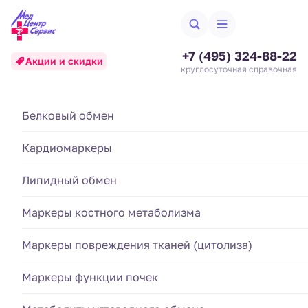
+7 (495) 324-88-22
Акции и скидки
круглосуточная справочная
Анализ крови на
Биохимические исследования
Белковый обмен
Аллергодиагностика
цистатин С (Cystatin C)
Кардиомаркеры
Гематология и система свертывания
Анализы кала
Создан 24.06.25
Обновлен 04.03.2026
Липидный обмен
Гормональные исследования
Анализы крови
Стоимость анализа:
Маркеры костного метаболизма
Иммунологические исследования
2 150 ₽
Анализы мочи
Маркеры повреждения тканей (цитолиза)
Артикул:
4.3.A17.201
Номенклатура МЗ РФ, Приказ №804н:
A09.05.230
Диагностика инфекций
Маркеры функции почек
Взятие биоматериала:
420 ₽
Итоговая стоимость
2 570 ₽