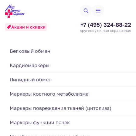
+7 (495) 324-88-22
Акции и скидки
круглосуточная справочная
Анализ на креатинин в
Биохимические исследования
Белковый обмен
Аллергодиагностика
крови (Creatinine)
Кардиомаркеры
Гематология и система свертывания
Анализы кала
Создан 24.06.25
Обновлен 19.03.2026
Липидный обмен
Гормональные исследования
Анализы крови
Стоимость анализа:
Маркеры костного метаболизма
Иммунологические исследования
415 ₽
Анализы мочи
Маркеры повреждения тканей (цитолиза)
Артикул:
4.2.A3.201
Номенклатура МЗ РФ, Приказ №804н:
A09.05.020
Диагностика инфекций
Маркеры функции почек
Взятие биоматериала:
420 ₽
Итоговая стоимость
835 ₽