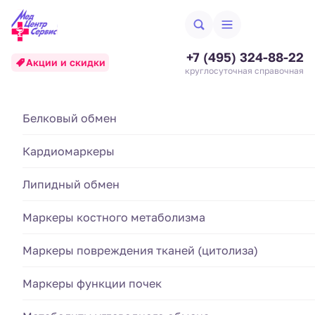
+7 (495) 324-88-22
Акции и скидки
круглосуточная справочная
Анализ крови на
Биохимические исследования
Белковый обмен
Аллергодиагностика
щелочную фосфатазу
Кардиомаркеры
Гематология и система свертывания
Анализы кала
(ЩФ)
Липидный обмен
Гормональные исследования
Анализы крови
Создан 24.06.25
Обновлен 05.03.2026
Маркеры костного метаболизма
Иммунологические исследования
Анализы мочи
Стоимость анализа:
Маркеры повреждения тканей (цитолиза)
410 ₽
Диагностика инфекций
Маркеры функции почек
Артикул:
02.08.01.16
Номенклатура МЗ РФ, Приказ №804н:
A09.05.046