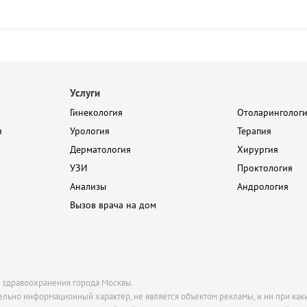
Услуги
Гинекология
Отоларинголог
я
Урология
Терапия
Дерматология
Хирургия
УЗИ
Проктология
Анализы
Андрология
Вызов врача на дом
м здравоохранения города Москвы.
ельно информационный характер, не является объектом рекламы, и ни при как