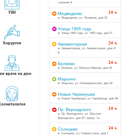
строение 6
УЗИ
24 ч.
Медведково
м. Медведково, ул. Полярная, дом 32
Улица 1905 года
м. Улица 1905 года, ул. 1905 года, дом 21
Хирургия
24 ч.
Авиамоторная
м. Авиамоторная, ул. Авиамоторная, дом 41
Б
24 ч.
Беляево
м. Беляево, ул. Миклухо-Маклая, дом 43
ов врача на дом
Марьино
м. Марьино, ул. Новомарьинская, дом 32
Новые Черемушки
м. Новые Черемушки, ул. Гарибальди, дом 36
Косметология
24 ч.
Пр. Вернадского
м. Пр. Вернадского, ул. Проспект
Вернадского, дом 37, корпус 1а
24 ч.
Солнцево
м. Солнцево, ул. Главмосстроя, дом 7