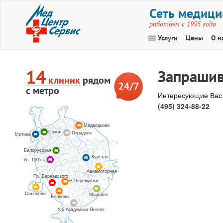
Сеть медици
работаем с 1995 года
menu
Услуги
Цены
О н
14
Запрашив
клиник
рядом
с метро
Интересующие Вас 
(495) 324-88-22
Медведково
Сокол
Отрадное
Митино
Белорусская
Курская
Ул. 1905 г.
Авиамоторная
Пр. Вернадского
Н.Черемушки
Солнцево
Марьино
Беляево
Ул. Академика Янгеля