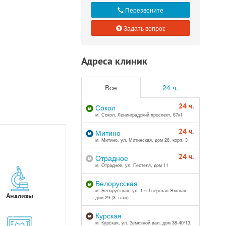
Перезвоните
Задать вопрос
Адреса клиник
Все
24 ч.
24 ч.
Сокол
м. Сокол, Ленинградский проспект, 67к1
24 ч.
Митино
м. Митино, ул. Митинская, дом 28, корп. 3
24 ч.
Отрадное
м. Отрадное, ул. Пестеля, дом 11
Белорусская
м. Белорусская, ул. 1-я Тверская-Ямская,
Анализы
дом 29 (3 этаж)
Курская
м. Курская, ул. Земляной вал, дом 38-40/13,