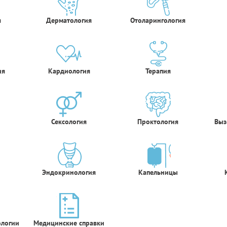
я
Дерматология
Отоларингология
ия
Кардиология
Терапия
Сексология
Проктология
Выз
Эндокринология
Капельницы
ологии
Медицинские справки