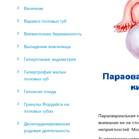
Вагинизм
Варикоз половых губ
Внематочная беременность
Выпадение влагалища
Гиперплазия эндометрия
Гипертрофия малых
половых губ
Гипоксия плода
Гранулы Фордайса на
половых губах
Параовариальная ки
внимания ее не сто
Дискоординированная
неприятностей. Мож
родовая деятельность
Анатомически новоо