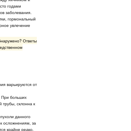
сто годами
мов заболевания.
тки, гормональный
рное увлечение
обнаружено? Ответы
редственном
ния варьируются от
. При больших
й трубы, склонна к
опухоли данного
 к осложнениям, за
ся крайне редко.