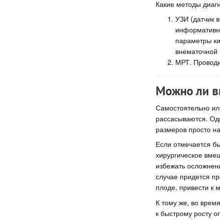
Какие методы диаг
УЗИ (датчик 
информативно
параметры ки
внематочной 
МРТ. Проводи
Можно ли в
Самостоятельно ил
рассасываются. Одн
размеров просто н
Если отмечается бы
хирургическое вме
избежать осложнени
случае придется пр
плоде, привести к 
К тому же, во врем
к быстрому росту о