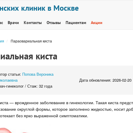
нских клиник в Москве
ас
Врачи
Контакты
Отзывы
Пациентам
Акции
ия
Параовариальная киста
иальная киста
втор статьи:
Попова Вероника
иколаевна
Дата обновления: 2026-02-20
ач-гинеколог / Стаж: 32 года
ста — врожденное заболевание в гинекологии. Такая киста предс
зование округлой формы, которое заполнено жидкостью, носит до
ротекает без ярко выраженной симптоматики.