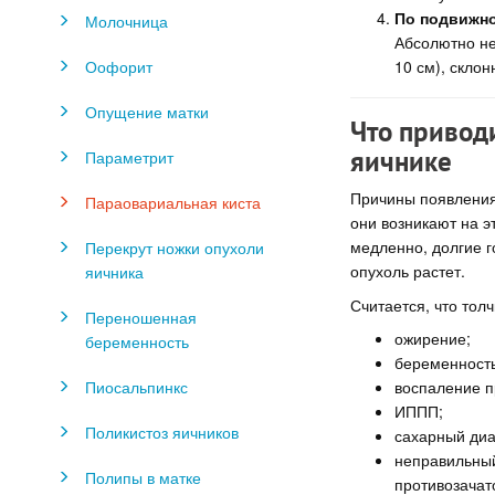
По подвижн
Молочница
Абсолютно не
10 см), скло
Оофорит
Опущение матки
Что привод
яичнике
Параметрит
Причины появления 
Параовариальная киста
они возникают на э
медленно, долгие г
Перекрут ножки опухоли
опухоль растет.
яичника
Считается, что тол
Переношенная
ожирение;
беременность
беременность
Пиосальпинкс
воспаление п
ИППП;
Поликистоз яичников
сахарный диа
неправильный
Полипы в матке
противозачат