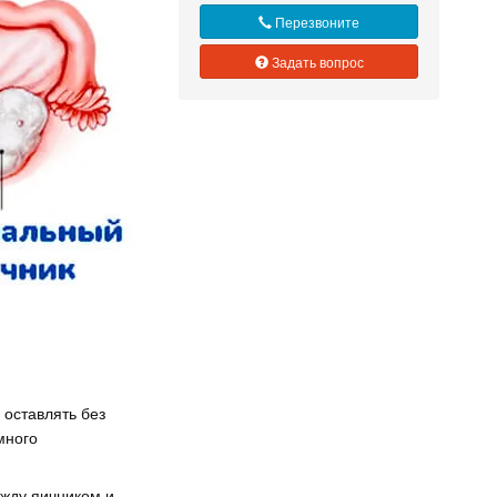
Перезвоните
Задать вопрос
 оставлять без
много
ежду яичником и