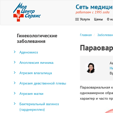
Сеть медици
работаем с 1995 года
menu
Услуги
Цены
О н
Гинекологические
Главная
Заболеван
заболевания
Параовар
Аденомиоз
Апоплексия яичника
А
Н
Атрезия влагалища
Вр
Атрезия девственной плевы
Параовариальная ки
однокамерное обра
Атрезия матки
характер и часто п
Бактериальный вагиноз
(гарднереллез)