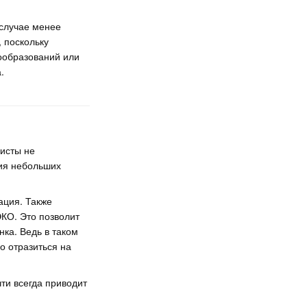
 случае менее
 поскольку
ообразований или
.
исты не
ния небольших
ация. Также
КО. Это позволит
нка. Ведь в таком
о отразиться на
ти всегда приводит