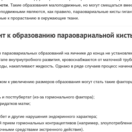
ости
. Такие образования малоподвижные, но могут смещаться вмес
подвижными являются, как правило, параовариальные кисты гигант
нные к прорастанию в окружающие ткани.
ит к образованию параовариальной кист
параовариальных образований на яичнике до конца не установлен
тапе внутриутробного развития, кровоснабжаются от маточной труб
оды, накапливают жидкость. Однако в ряде случаев процесс начина
чком к увеличению размеров образования могут стать такие фактор
 и постпубертат (из-за гормонального фактора);
ридатков матки;
бет и другие нарушения эндокринного характера;
 прием гормональных контрацептивов (например, злоупотреблени
очными средствами экстренного действия).