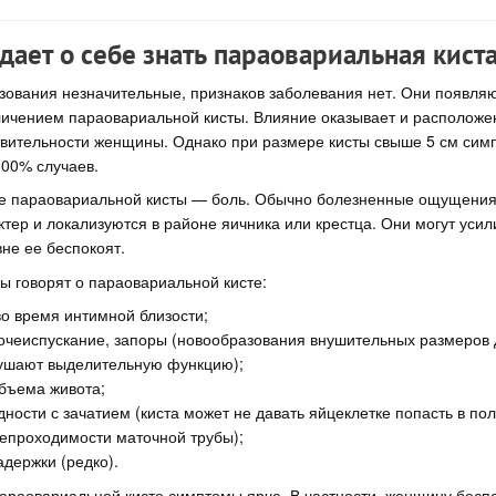
 дает о себе знать параовариальная кист
зования незначительные, признаков заболевания нет. Они появляю
личением параовариальной кисты. Влияние оказывает и расположе
ствительности женщины. Однако при размере кисты свыше 5 см сим
100% случаев.
е параовариальной кисты — боль. Обычно болезненные ощущени
ер и локализуются в районе яичника или крестца. Они могут усил
вне ее беспокоят.
 говорят о параовариальной кисте:
о время интимной близости;
чеиспускание, запоры (новообразования внушительных размеров 
ушают выделительную функцию);
бъема живота;
ности с зачатием (киста может не давать яйцеклетке попасть в пол
непроходимости маточной трубы);
адержки (редко).
араовариальной кисте симптомы ярче. В частности, женщину беспо