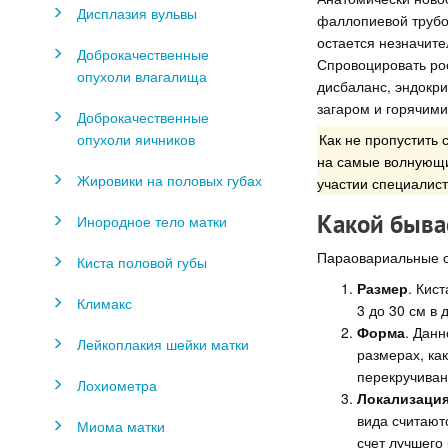
Дисплазия вульвы
фаллопиевой трубой
остается незначите
Доброкачественные
Спровоцировать ро
опухоли влагалища
дисбаланс, эндокр
загаром и горячим
Доброкачественные
Как не пропустить
опухоли яичников
на самые волнующие
Жировики на половых губах
участии специалист
Какой быва
Инородное тело матки
Параовариальные о
Киста половой губы
Размер
. Кис
Климакс
3 до 30 см в 
Форма
. Дан
Лейкоплакия шейки матки
размерах, как
перекручиван
Лохиометра
Локализаци
вида считают
Миома матки
счет лучшего