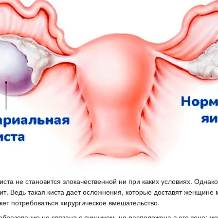
ста не становится злокачественной ни при каких условиях. Однако
ит. Ведь такая киста дает осложнения, которые доставят женщине 
ет потребоваться хирургическое вмешательство.
бразование не связана с яичником, но расположена в его зоне: м