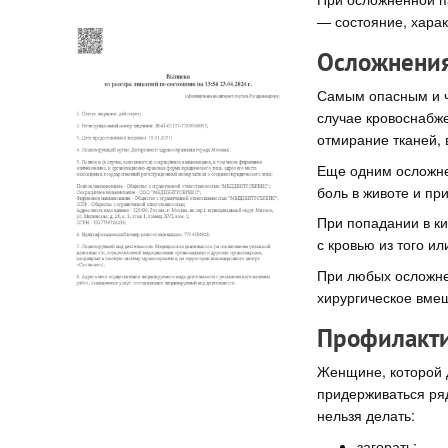
— состояние, хара
Осложнени
Самым опасным и ч
случае кровоснабж
отмирание тканей, 
Еще одним осложне
боль в животе и при
При попадании в ки
с кровью из того и
При любых осложне
хирургическое вмеш
Профилакти
Женщине, которой 
придерживаться ряд
нельзя делать:
загорать;