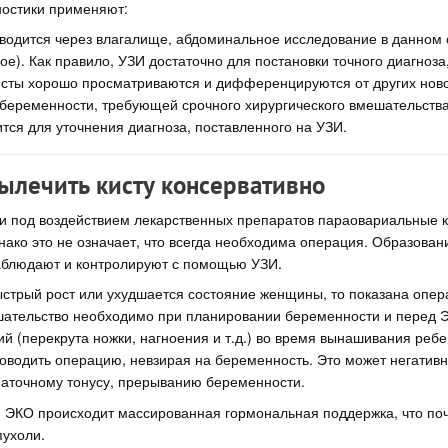
ностики применяют:
вводится через влагалище, абдоминальное исследование в данном
е). Как правило, УЗИ достаточно для постановки точного диагноза,
сты хорошо просматриваются и дифференцируются от других нов
беременности, требующей срочного хирургического вмешательства
тся для уточнения диагноза, поставленного на УЗИ.
ылечить кисту консервативно
и под воздействием лекарственных препаратов параовариальные к
ако это не означает, что всегда необходима операция. Образова
аблюдают и контролируют с помощью УЗИ.
стрый рост или ухудшается состояние женщины, то показана опер
шательство необходимо при планировании беременности и перед Э
й (перекрута ножки, нагноения и т.д.) во время вынашивания ребе
оводить операцию, невзирая на беременность. Это может негативн
маточному тонусу, прерыванию беременности.
я ЭКО происходит массированная гормональная поддержка, что поч
пухоли.