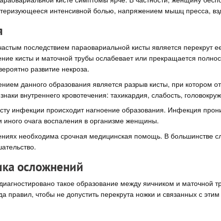
ктеризующееся интенсивной болью, напряжением мышц пресса, вз
я
астым последствием параовариальной кисты является перекрут ее
ение кисты и маточной трубы ослабевает или прекращается полнос
вероятно развитие некроза.
нием данного образования является разрыв кисты, при котором от
знаки внутреннего кровотечения: тахикардия, слабость, головокруж
сту инфекции происходит нагноение образования. Инфекция прони
ли иного очага воспаления в организме женщины.
ниях необходима срочная медицинская помощь. В большинстве сл
ательство.
ка осложнений
диагностировано такое образование между яичником и маточной тр
а правил, чтобы не допустить перекрута ножки и связанных с этим