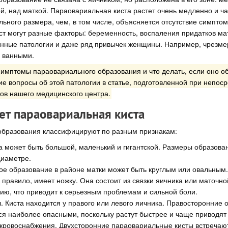
, над маткой. Параовариальная киста растет очень медленно и ча
льного размера, чем, в том числе, объясняется отсутствие симпто
ст могут разные факторы: беременность, воспаления придатков ма
инные патологии и даже ряд привычек женщины. Например, чрезме
и ванными.
 симптомы параовариального образования и что делать, если оно 
 вопросы об этой патологии в статье, подготовленной при непос
ов нашего медицинского центра.
ет параовариальная киста
бразования классифицируют по разным признакам:
та может быть большой, маленький и гигантской. Размеры образова
диаметре.
ное образование в районе матки может быть круглым или овальным
 правило, имеет ножку. Она состоит из связки яичника или маточно
ию, что приводит к серьезным проблемам и сильной боли.
я
. Киста находится у правого или левого яичника. Правосторонние 
ся наиболее опасными, поскольку растут быстрее и чаще приводят
 кровоснабжения. Двухсторонние параовариальные кисты встречают