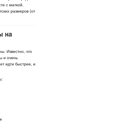
те с маткой.
ских размеров (от
ы на
ы. Известно, что
ы и очень
ет идти быстрее, и
ы:
е