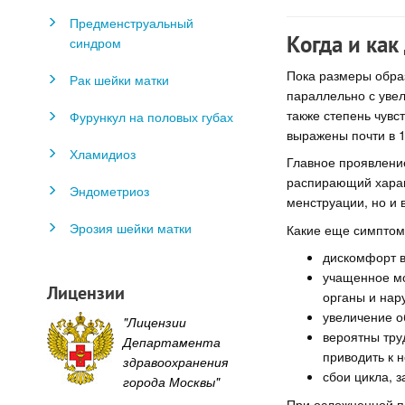
Предменструальный
Когда и как
синдром
Пока размеры обра
Рак шейки матки
параллельно с уве
также степень чув
Фурункул на половых губах
выражены почти в 
Хламидиоз
Главное проявлени
распирающий характ
Эндометриоз
менструации, но и 
Эрозия шейки матки
Какие еще симптомы
дискомфорт в
учащенное мо
Лицензии
органы и нар
увеличение о
"Лицензии
вероятны труд
Департамента
приводить к 
здравоохранения
сбои цикла, з
города Москвы"
При осложненной п