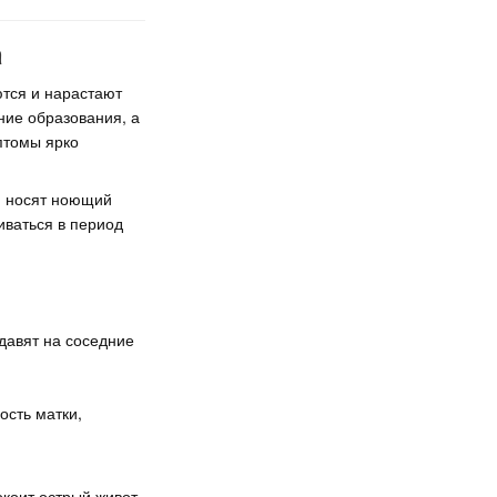
а
тся и нарастают
ние образования, а
птомы ярко
я носят ноющий
иваться в период
давят на соседние
ость матки,
коит острый живот