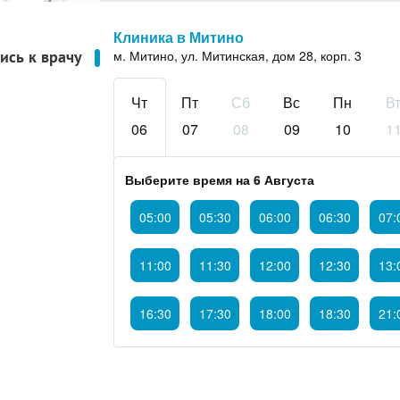
Клиника в Митино
ись к врачу
м. Митино, ул. Митинская, дом 28, корп. 3
Чт
Пт
Сб
Вс
Пн
В
06
07
08
09
10
1
Выберите время на 6 Августа
05:00
05:30
06:00
06:30
07:
11:00
11:30
12:00
12:30
13:
16:30
17:30
18:00
18:30
21: