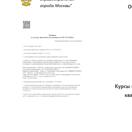
города Москвы"
О
Курсы
кв