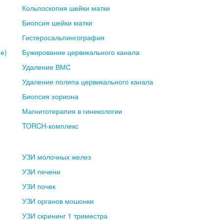
Кольпоскопия шейки матки
Биопсия шейки матки
Гистеросальпингография
е)
Бужирование цервикального канала
Удаление ВМС
Удаление полипа цервикального канала
Биопсия хориона
Магнитотерапия в гинекологии
TORCH-комплекс
УЗИ молочных желез
УЗИ печени
УЗИ почек
УЗИ органов мошонки
УЗИ скрининг 1 триместра