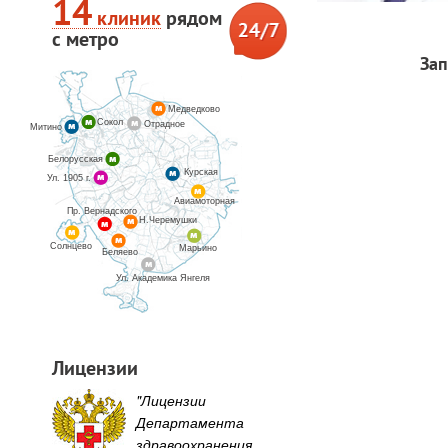
14
клиник
рядом
с метро
Зап
Медведково
Сокол
Отрадное
Митино
Белорусская
Курская
Ул. 1905 г.
Авиамоторная
Пр. Вернадского
Н.Черемушки
Солнцево
Марьино
Беляево
Ул. Академика Янгеля
Лицензии
"Лицензии
Департамента
здравоохранения