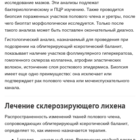
исследование мазков. Эти анализы подлежат
бактериологическому и ПЦР изучению. Также проводится
биопсия пораженных участков полового члена и уретры, после
чего биоптат морфологически исследуется. Только после
такого анализа может быть поставлен окончательный диагноз.
Гистологический анализ, назначаемый для проведения при
подозрении на облитерирующий ксеротический баланит,
показывает наличие участков фолликулярного гиперкератоза,
гомогенного склероза коллагена, атрофии эластических
волокон, истончение слоя росткового эпидермиса. Биопсия
имеет еще одно преимущество: она исключает или
подтверждает рак полового члена или мочеиспускательного
канала.
Лечение склерозирующего лихена
Распространенность изменений тканей полового члена,
сопровождающих облитерирующий ксеротический баланит,
определяет то, как именно назначается терапия.
I стадия — начальный этап. Вовлечение крайней плоти в