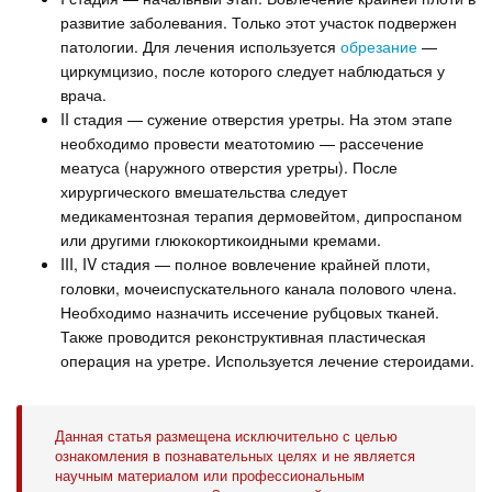
развитие заболевания. Только этот участок подвержен
патологии. Для лечения используется
обрезание
—
циркумцизио, после которого следует наблюдаться у
врача.
II стадия — сужение отверстия уретры. На этом этапе
необходимо провести меатотомию — рассечение
меатуса (наружного отверстия уретры). После
хирургического вмешательства следует
медикаментозная терапия дермовейтом, дипроспаном
или другими глюкокортикоидными кремами.
III, IV стадия — полное вовлечение крайней плоти,
головки, мочеиспускательного канала полового члена.
Необходимо назначить иссечение рубцовых тканей.
Также проводится реконструктивная пластическая
операция на уретре. Используется лечение стероидами.
Данная статья размещена исключительно с целью
ознакомления в познавательных целях и не является
научным материалом или профессиональным