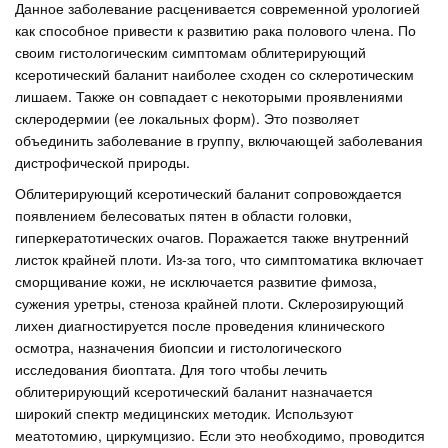
Данное заболевание расценивается современной урологией
как способное привести к развитию рака полового члена. По
своим гистологическим симптомам облитерирующий
ксеротический баланит наиболее сходен со склеротическим
лишаем. Также он совпадает с некоторыми проявлениями
склеродермии (ее локальных форм). Это позволяет
объединить заболевание в группу, включающей заболевания
дистрофической природы.
Облитерирующий ксеротический баланит сопровождается
появлением белесоватых пятен в области головки,
гиперкератотических очагов. Поражается также внутренний
листок крайней плоти. Из-за того, что симптоматика включает
сморщивание кожи, не исключается развитие фимоза,
сужения уретры, стеноза крайней плоти. Склерозирующий
лихен диагностируется после проведения клинического
осмотра, назначения биопсии и гистологического
исследования биоптата. Для того чтобы лечить
облитерирующий ксеротический баланит назначается
широкий спектр медицинских методик. Используют
меатотомию, циркумцизио. Если это необходимо, проводится