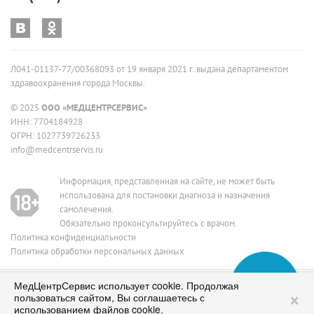
Л041-01137-77/00368093 от 19 января 2021 г. выдана департаментом
здравоохранения города Москвы.
© 2025
ООО «МЕДЦЕНТРСЕРВИС»
ИНН: 7704184928
ОГРН: 1027739726233
info@medcentrservis.ru
Информация, представленная на сайте, не может быть
использована для постановки диагноза и назначения
самолечения.
Обязательно проконсультируйтесь с врачом.
Политика конфиденциальности
Политика обработки персональных данных
МедЦентрСервис использует cookie. Продолжая
Сеть медицинских клиник в Москве
ИМЕЮТСЯ ПРОТИВОПОКАЗАНИЯ, НЕОБХОДИМО
×
пользоваться сайтом, Вы соглашаетесь с
ПРОКОНСУЛЬТИРОВАТЬСЯ СО СПЕЦИАЛИСТОМ
работаем с 1995 года
использованием файлов cookie.