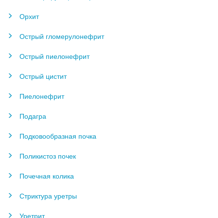
Орхит
Острый гломерулонефрит
Острый пиелонефрит
Острый цистит
Пиелонефрит
Подагра
Подковообразная почка
Поликистоз почек
Почечная колика
Стриктура уретры
Уретрит